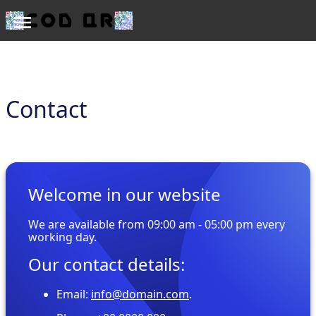
Contact
Welcome in our website
We are available from 09:00 am - 05:00 pm every
working day.
Our contact details:
Email:
info@domain.com
.